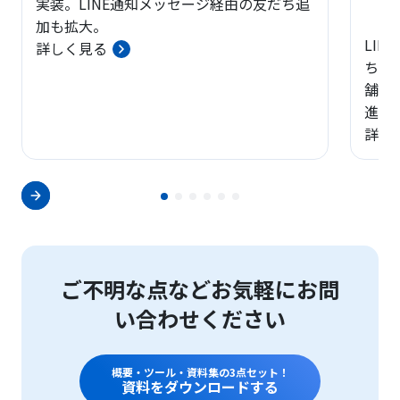
実装。LINE通知メッセージ経由の友だち追
加も拡大。
LI
詳しく見る
ち追
舗と
進。
詳し
ご不明な点などお気軽にお問
い合わせください
概要・ツール・資料集の3点セット！
資料をダウンロードする