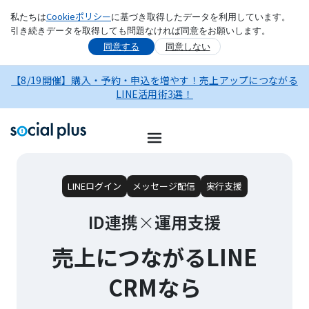
Cookieポリシー
私たちは
に基づき取得したデータを利用しています。
引き続きデータを取得しても問題なければ同意をお願いします。
同意する
同意しない
【8/19開催】購入・予約・申込を増やす！売上アップにつながる
LINE活用術3選！
LINEログイン
メッセージ配信
実行支援
ID連携
×
運用支援
売上につながるLINE
CRMなら