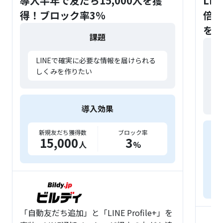
導入半年で友だち15,000人を獲
LI
得！ブロック率3％
倍に
を構
課題
LINEで確実に必要な情報を届けられる
しくみを作りたい
導入効果
新規友だち獲得数
ブロック率
15,000
3
人
%
導
加
「自動友だち追加」と「LINE Profile+」を