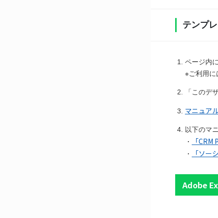
テンプレ
ページ内に
※ご利用に
「このデ
マニュア
以下のマ
「CRM 
・
「ソーシ
・
Adobe 