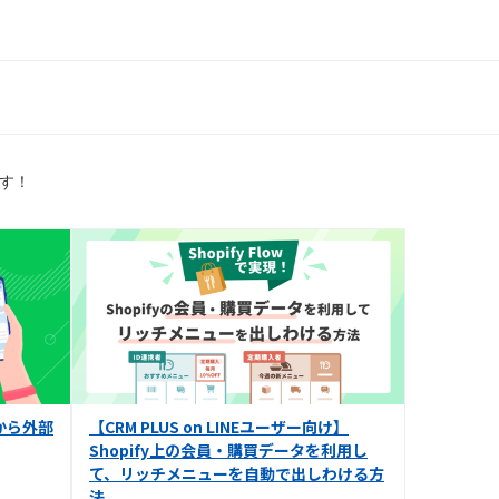
です！
から外部
【CRM PLUS on LINEユーザー向け】
Shopify上の会員・購買データを利用し
て、リッチメニューを自動で出しわける方
法