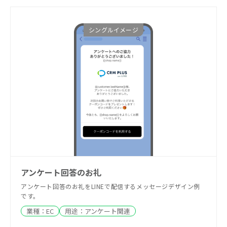
00",

            "size": "sm",

            "color": "#112840"

シングルイメージ
          },

          {

            "type": "text",

            "text": "・リアルな就活のスケジュール",

            "size": "xs",

            "color": "#112840"

          },

          {

            "type": "text",

            "text": "・25卒のトレンドと今しておくべ
きこと",

            "size": "xs",

            "color": "#112840"

          },

          {

アンケート回答のお礼
            "type": "text",

            "text": "・インターン選考に受かるポイン
アンケート回答のお礼をLINEで配信するメッセージデザイン例
ト",

です。
            "size": "xs",

業種：
EC
用途：
アンケート関連
            "color": "#112840"

          }
