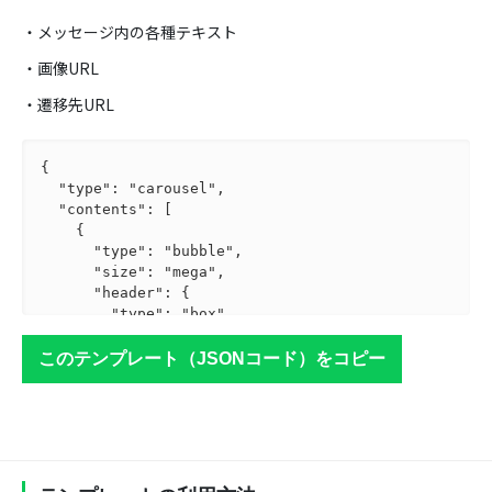
・メッセージ内の各種テキスト
・画像URL
・遷移先URL
{

  "type": "carousel",

  "contents": [

    {

      "type": "bubble",

      "size": "mega",

      "header": {

        "type": "box",

        "layout": "vertical",

        "paddingAll": "0px",

このテンプレート（JSONコード）をコピー
        "contents": [

          {

            "type": "image",

            "url": "https://blog.socialplus.j
p/wp-content/uploads/2024/07/template-gallery_
carousel-job-events.jpeg",
