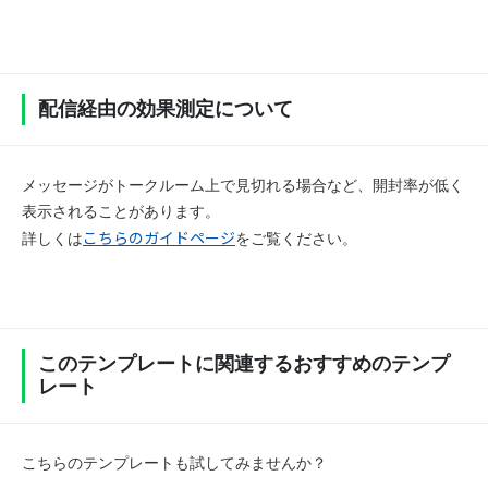
            "cornerRadius": "50px"

          }

        ]

      },

      "body": {

配信経由の効果測定について
        "type": "box",

        "layout": "vertical",

        "paddingTop": "12px",

        "paddingBottom": "12px",

メッセージがトークルーム上で見切れる場合など、開封率が低く
        "paddingEnd": "15px",

表示されることがあります。
        "spacing": "lg",

こちらのガイドページ
詳しくは
をご覧ください。
        "contents": [

          {

            "type": "text",

            "text": "【開催間近】まずはここから！就
活キックオフ講座 ",

            "color": "#112840",

このテンプレートに関連するおすすめのテンプ
            "wrap": true,

レート
            "weight": "bold"

          },

          {

            "type": "text",

こちらのテンプレートも試してみませんか？
            "text": "2024年7月4日（木）18:00〜19: