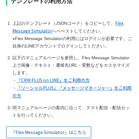
テンプレートの利用方法
            "size": "full",

            "aspectMode": "cover",

            "gravity": "center",

            "margin": "none",

Flex
上記のテンプレート（JSONコード）をコピーして、
            "aspectRatio": "13:8"

Message Simulator
へペーストしてください。
          },

          {

※Flex Message Simulatorの利用にはログインが必要です。ご
            "type": "box",

自身のLINEアカウントでログインしてください。
            "layout": "vertical",

            "contents": [

以下のマニュアルページを参照し、Flex Message Simulator
              {

上で画像・テキスト・遷移先URL・変数などをカスタマイズ
                "type": "text",

します。
                "text": "オンラインイベント",

                "size": "xs",

「CRM PLUS on LINE」をご利用の方
・
                "color": "#ffffff"

「ソーシャルPLUS」「メッセージマネージャー」をご利用
・
              }

の方
            ],

            "backgroundColor": "#0199DD",

同マニュアルページの案内に沿って、テスト配信・配信セッ
            "paddingAll": "2px",

            "paddingStart": "8px",

トを行ってください。
            "paddingEnd": "8px",

            "position": "absolute",

「Flex Message Simulator」はこちら
            "offsetStart": "10px",

            "offsetTop": "12px",
