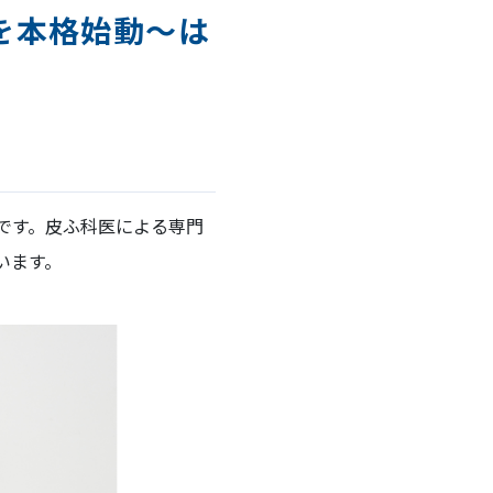
を本格始動～は
。
です。皮ふ科医による専門
います。