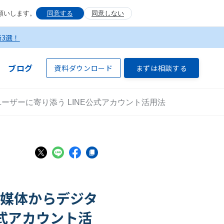
願いします。
同意する
同意しない
術3選！
ブログ
資料ダウンロード
まずは相談する
ーザーに寄り添う LINE公式アカウント活用法
紙媒体からデジタ
公式アカウント活