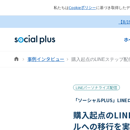
Cookieポリシー
私たちは
に基づき取得したデ
【8/
ホ
事例インタビュー
購入起点のLINEステップ
LINEパーソナライズ配信
「ソーシャルPLUS」LIN
購入起点のLI
ルへの移行を実