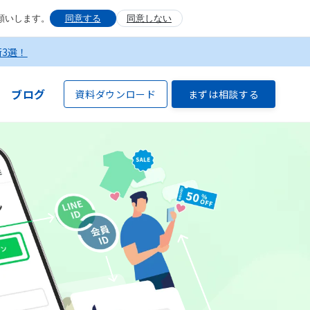
願いします。
同意する
同意しない
術3選！
ブログ
資料ダウンロード
まずは相談する