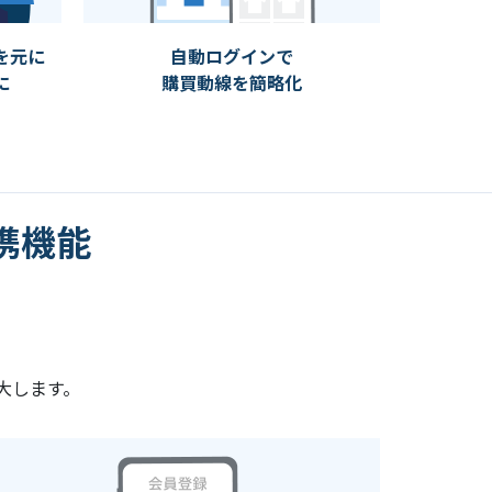
を元に
自動ログインで
に
購買動線を簡略化
連携機能
大します。