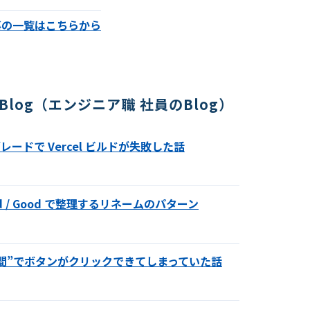
事の一覧はこちらから
ech Blog（エンジニア職 社員のBlog）
グレードで Vercel ビルドが失敗した話
d / Good で整理するリネームのパターン
間”でボタンがクリックできてしまっていた話