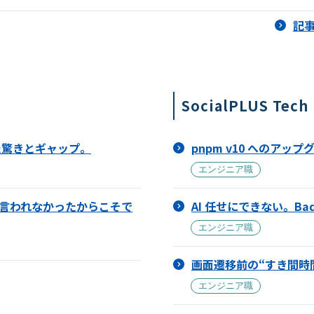
記
SocialPLUS T
た驚きとギャップ。
pnpm v10 へのアップ
エンジニア職
言われなかったからこそで
AI 任せにできない。Ba
エンジニア職
画面遷移前の“すき間時
エンジニア職