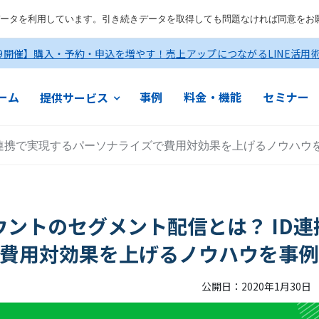
ータを利用しています。引き続きデータを取得しても問題なければ同意をお
19開催】購入・予約・申込を増やす！売上アップにつながるLINE活用
ーム
事例
料金・機能
セミナー
提供サービス
ID連携で実現するパーソナライズで費用対効果を上げるノウハウ
カウントのセグメント配信とは？ ID
費用対効果を上げるノウハウを事例
公開日：
2020
年
1
月
30
日