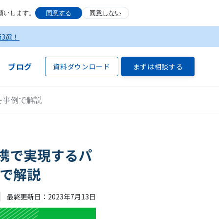
願いします。
同意する
同意しない
術3選！
ブログ
資料ダウンロード
まずは相談する
を事例で解説
連携で実現するパ
で解説
最終更新日：
2023
年
7
月
13
日