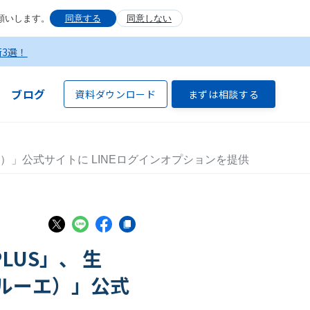
願いします。
同意する
同意しない
術3選！
ブログ
資料ダウンロード
まずは相談する
ーエ）」公式サイトに LINEログインオプションを提供
US」、 生
ブルーエ）」公式