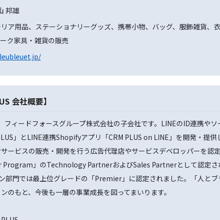
山 邦雄
テリア用品、ステーショナリーグッズ、携帯小物、バッグ、服飾雑貨、
ィーク家具・雑貨の販売
leubleuet.jp/
US 会社概要】
は、フィードフォースグループ株式会社の子会社です。LINEのID連携や
US」とLINE連携Shopifyアプリ「CRM PLUS on LINE」を開発・
けサービスの販売・開発を行う広告代理店やサービスデベロッパーを認
 Program」のTechnology PartnerおよびSales Partnerとして認
ション部門では最上位グレードの「Premier」に認定されました。「人
ョンのもと、今後も一層の事業成長を図ってまいります。
LUS