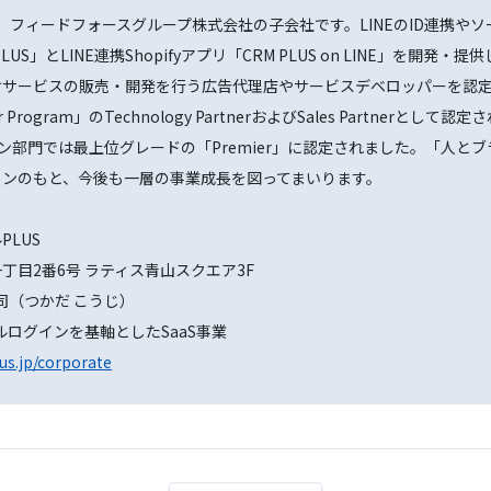
は、フィードフォースグループ株式会社の子会社です。LINEのID連携や
US」とLINE連携Shopifyアプリ「CRM PLUS on LINE」を開発・
けサービスの販売・開発を行う広告代理店やサービスデベロッパーを認
 Program」のTechnology PartnerおよびSales Partnerとして認
ション部門では最上位グレードの「Premier」に認定されました。「人
ョンのもと、今後も一層の事業成長を図ってまいります。
LUS
丁目2番6号 ラティス青山スクエア3F
司（つかだ こうじ）
ルログインを基軸としたSaaS事業
us.jp/corporate