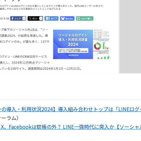
の導入・利用状況2024】導入組み合わせトップは「LINEロ
ォーラム）
、Facebookは蚊帳の外？ LINE一強時代に突入か【ソーシャ