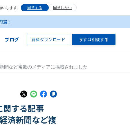
願いします。
同意する
同意しない
術3選！
ブログ
資料ダウンロード
まずは相談する
済新聞など複数のメディアに掲載されました
に関する記事
経済新聞など複