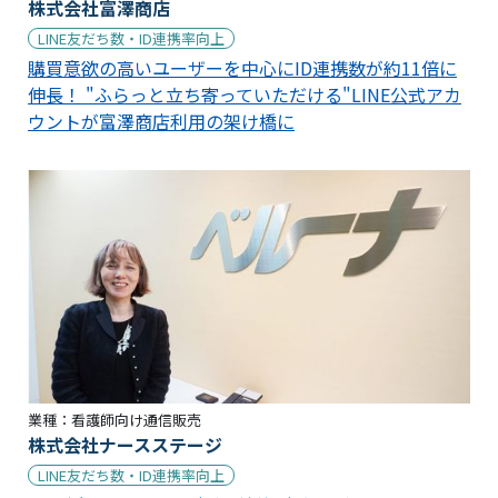
株式会社富澤商店
LINE友だち数・ID連携率向上
購買意欲の高いユーザーを中心にID連携数が約11倍に
伸長！ "ふらっと立ち寄っていただける"LINE公式アカ
ウントが富澤商店利用の架け橋に
業種：
看護師向け通信販売
株式会社ナースステージ
LINE友だち数・ID連携率向上