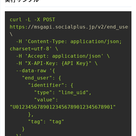
curl -L -X POST 
https:
//msgapi.socialplus.jp/v2/end_users/
\
  -H 
'Content-Type: application/json; 
charset=utf-8'
  -H 
'Accept: application/json'
  -H 
"X-API-Key: {API Key}"
  --data-raw 
        "value": 