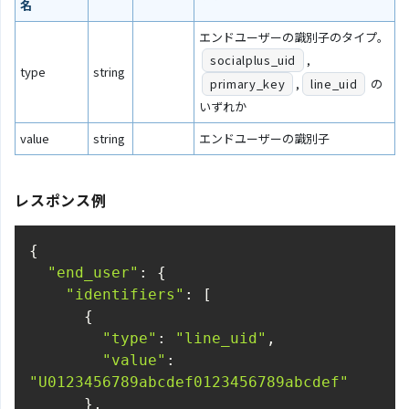
名
エンドユーザーの識別子のタイプ。
socialplus_uid
,
type
string
primary_key
,
line_uid
の
いずれか
value
string
エンドユーザーの識別子
レスポンス例
"end_user"
"identifiers"
"type"
: 
"line_uid"
"value"
: 
"U0123456789abcdef0123456789abcdef"