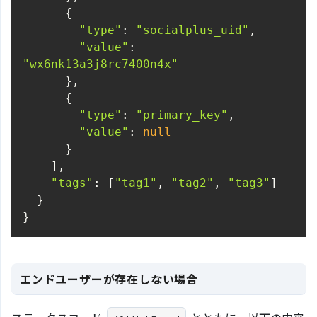
"type"
: 
"socialplus_uid"
"value"
: 
"wx6nk13a3j8rc7400n4x"
"type"
: 
"primary_key"
"value"
: 
null
"tags"
: [
"tag1"
, 
"tag2"
, 
"tag3"
}
エンドユーザーが存在しない場合